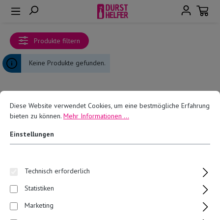
alt springen
Produkte filtern
Keine Produkte gefunden.
Diese Website verwendet Cookies, um eine bestmögliche Erfahrung
bieten zu können.
Mehr Informationen ...
Einstellungen
Durst? Bleib erfrischt – mit
unserem Newsletter!
Technisch erforderlich
Trage dich ein und verpasse keine exklusiven Angebote, Rabatte
Statistiken
und Neuheiten von Der Dursthelfer! Deine Erfrischung ist nur eine
E-Mail entfernt.
Marketing