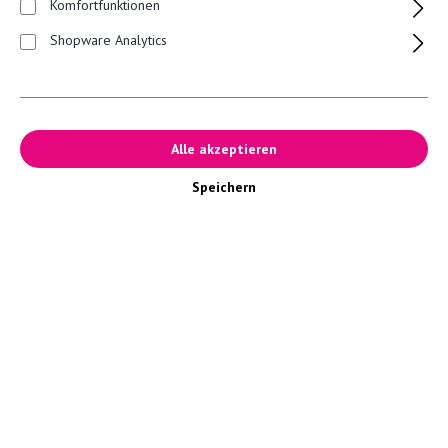
Datenschutz *
Komfortfunktionen
Ich habe die
Datenschutzbestimmungen
zur Kenntnis genommen
Shopware Analytics
und die
AGB
gelesen und bin mit ihnen einverstanden.
Alle akzeptieren
Newsletter abonnieren
Speichern
Die mit einem Stern (*) markierten Felder sind Pflichtfelder.
Service-Hotline
Rechtliches
Endpreis zzgl.
Versandkosten
, keine Ausweisung der Mehrwertsteuer
gemäß § 19 UStG.